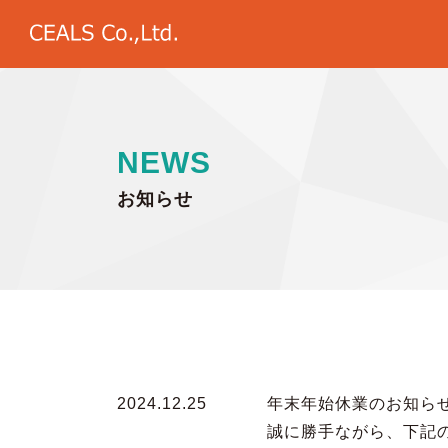
N
E
W
S
お
知
ら
せ
2024.12.25
年末年始休業のお知ら
誠に勝手ながら、下記